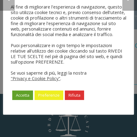
Al fine di migliorare l'esperienza di navigazione, questo
sito utilizza cookie tecnici e, previo consenso dell'utente,
cookie di profilazione o altri strumenti di tracciamento al
fine di migliorare l'esperienza di navigazione sul sito
web, personalizzare contenuti ed annunci, fornire
funzionalità dei social media e analizzare il traffico.
5 Agosto 2026
Legge 28 Luglio 2026 N. 137 “delega Al
Puoi personalizzare in ogni tempo le impostazioni
relative all'utilizzo dei cookie cliccando sul tasto RIVEDI
Dell’ordinamento Forense”
LE TUE SCELTE nel piè di pagina del sito web, e quindi
sull'opzione PREFERENZE.
Se vuoi saperne di più, leggi la nostra
"Privacy e Cookie Policy"
.
Accetta
Preferenze
Rifiuta