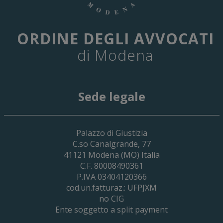
ORDINE DEGLI AVVOCATI
di Modena
Sede legale
29 Giugno 2026
Palazzo di Giustizia
Cassa Forense – Elezioni Dei Delegati 
C.so Canalgrande, 77
2030
41121
Modena
(MO) Italia
C.F. 80008490361
P.IVA 03404120366
cod.un.fatturaz.: UFPJXM
no CIG
Ente soggetto a split payment