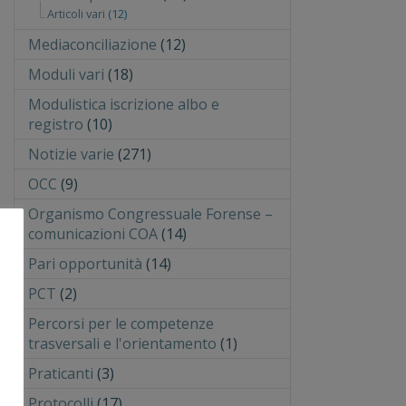
Articoli vari
(12)
Mediaconciliazione
(12)
Moduli vari
(18)
Modulistica iscrizione albo e
registro
(10)
Notizie varie
(271)
OCC
(9)
Organismo Congressuale Forense –
comunicazioni COA
(14)
Pari opportunità
(14)
PCT
(2)
Percorsi per le competenze
trasversali e l'orientamento
(1)
Praticanti
(3)
Protocolli
(17)