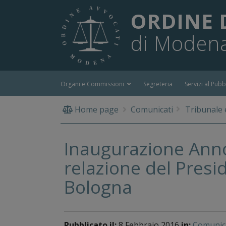
ORDINE 
di Moden
Organi e Commissioni
Segreteria
Servizi al Pubb
Home page
Comunicati
Tribunale 
Inaugurazione Anno
relazione del Presi
Bologna
Pubblicato il:
8 Febbraio 2016
in:
Comunic