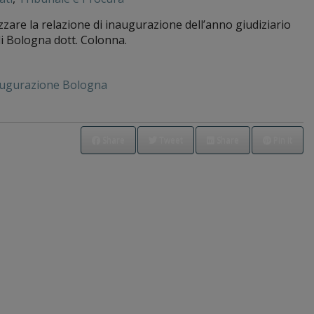
lizzare la relazione di inaugurazione dell’anno giudiziario
di Bologna dott. Colonna.
augurazione Bologna
Share
Tweet
Share
Pin it