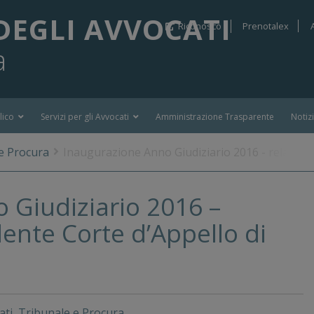
DEGLI AVVOCATI
Riconosco
Prenotalex
a
lico
Servizi per gli Avvocati
Amministrazione Trasparente
Notiz
e Procura
Inaugurazione Anno Giudiziario 2016 - relazion
 Giudiziario 2016 –
dente Corte d’Appello di
ati
,
Tribunale e Procura