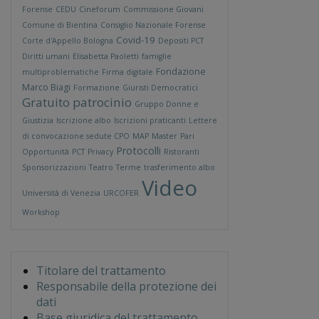
Forense
CEDU
Cineforum
Commissione Giovani
Comune di Bientina
Consiglio Nazionale Forense
Covid-19
Corte d'Appello Bologna
Depositi PCT
Diritti umani
Elisabetta Paoletti
famiglie
Fondazione
multiproblematiche
Firma digitale
Marco Biagi
Formazione
Giuristi Democratici
Gratuito patrocinio
Gruppo Donne e
Giustizia
Iscrizione albo
Iscrizioni praticanti
Lettere
di convocazione sedute CPO
MAP
Master
Pari
Protocolli
Opportunità
PCT
Privacy
Ristoranti
Sponsorizzazioni
Teatro
Terme
trasferimento albo
Video
Università di Venezia
URCOFER
Workshop
Titolare del trattamento
Responsabile della protezione dei
dati
Base giuridica del trattamento