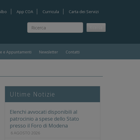
Albo
App COA
Curricula
Carta dei Servizi
Ricerca
Ricerca
ie e Appuntamenti
Newsletter
Contatti
e del Presidente Corte d'Appello di Bologna
Ultime Notizie
Elenchi avvocati disponibili al
patrocinio a spese dello Stato
presso il Foro di Modena
6 AGOSTO 2026