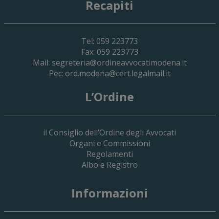
Recapiti
Tel: 059 223773
Fax: 059 223773
Mail:
segreteria@ordineavvocatimodena.it
Pec:
ord.modena@cert.legalmail.it
L’Ordine
il Consiglio dell’Ordine degli Avvocati
Organi e Commissioni
Regolamenti
Albo e Registro
19 Giugno 2026
Informazioni
Implementazione Del Sistema Spedigiu
Applicativi Siamm Spese Di Giustizia E 