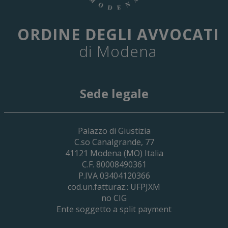
ORDINE DEGLI AVVOCATI
di Modena
Sede legale
29 Giugno 2026
Palazzo di Giustizia
Cassa Forense – Elezioni Dei Delegati 
C.so Canalgrande, 77
2030
41121
Modena
(MO) Italia
C.F. 80008490361
P.IVA 03404120366
cod.un.fatturaz.: UFPJXM
no CIG
Ente soggetto a split payment