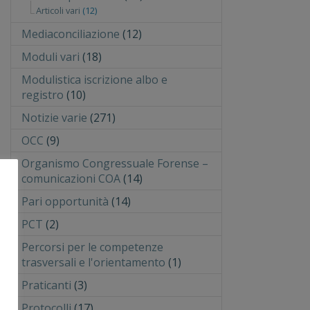
Articoli vari
(12)
Mediaconciliazione
(12)
Moduli vari
(18)
Modulistica iscrizione albo e
registro
(10)
Notizie varie
(271)
OCC
(9)
Organismo Congressuale Forense –
comunicazioni COA
(14)
Pari opportunità
(14)
PCT
(2)
Percorsi per le competenze
trasversali e l'orientamento
(1)
Praticanti
(3)
Protocolli
(17)