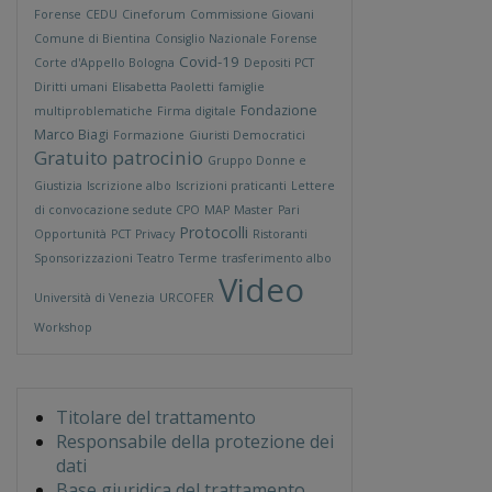
Forense
CEDU
Cineforum
Commissione Giovani
Comune di Bientina
Consiglio Nazionale Forense
Covid-19
Corte d'Appello Bologna
Depositi PCT
Diritti umani
Elisabetta Paoletti
famiglie
Fondazione
multiproblematiche
Firma digitale
Marco Biagi
Formazione
Giuristi Democratici
Gratuito patrocinio
Gruppo Donne e
Giustizia
Iscrizione albo
Iscrizioni praticanti
Lettere
di convocazione sedute CPO
MAP
Master
Pari
Protocolli
Opportunità
PCT
Privacy
Ristoranti
Sponsorizzazioni
Teatro
Terme
trasferimento albo
Video
Università di Venezia
URCOFER
Workshop
Titolare del trattamento
Responsabile della protezione dei
dati
Base giuridica del trattamento