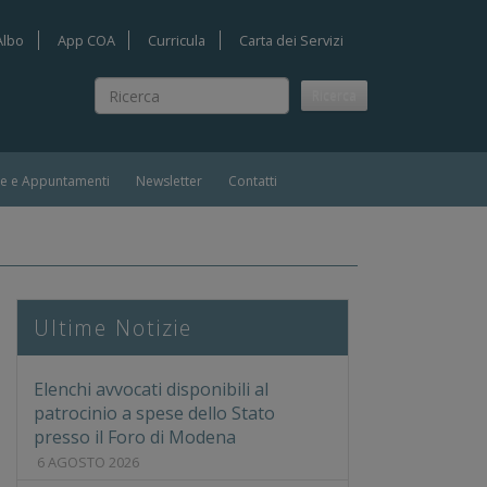
Albo
App COA
Curricula
Carta dei Servizi
Ricerca
Ricerca
ie e Appuntamenti
Newsletter
Contatti
Ultime Notizie
Elenchi avvocati disponibili al
patrocinio a spese dello Stato
presso il Foro di Modena
6 AGOSTO 2026