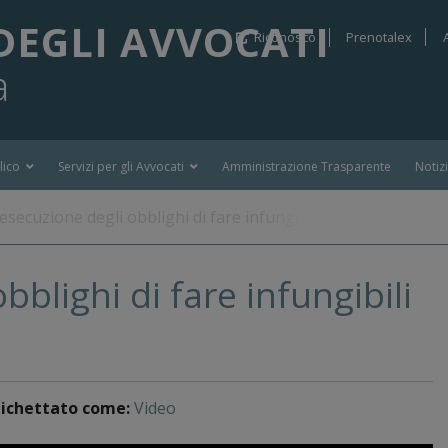
DEGLI AVVOCATI
Riconosco
Prenotalex
a
lico
Servizi per gli Avvocati
Amministrazione Trasparente
Notiz
esecuzione degli obblighi di fare infungibili e di non fare
bblighi di fare infungibili
tichettato come:
Video