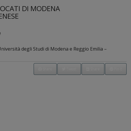
VOCATI DI MODENA
ENESE
e
’Università degli Studi di Modena e Reggio Emilia –
Share
Tweet
Share
Pin it