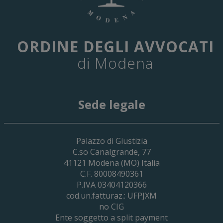
ORDINE DEGLI AVVOCATI
di Modena
Sede legale
29 Giugno 2026
Palazzo di Giustizia
Cassa Forense – Elezioni Dei Delegati 
C.so Canalgrande, 77
2030
41121
Modena
(MO) Italia
C.F. 80008490361
P.IVA 03404120366
cod.un.fatturaz.: UFPJXM
no CIG
Ente soggetto a split payment