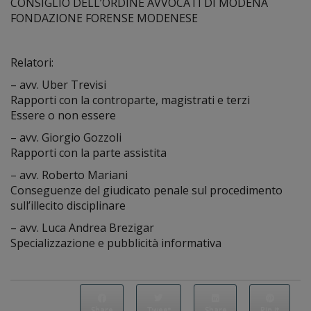
CONSIGLIO DELL’ORDINE AVVOCATI DI MODENA
FONDAZIONE FORENSE MODENESE
Relatori:
– avv. Uber Trevisi
Rapporti con la controparte, magistrati e terzi
Essere o non essere
– avv. Giorgio Gozzoli
Rapporti con la parte assistita
– avv. Roberto Mariani
Conseguenze del giudicato penale sul procedimento
sull’illecito disciplinare
– avv. Luca Andrea Brezigar
Specializzazione e pubblicità informativa
Share
Tweet
Share
Pin it